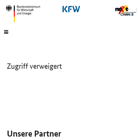
SrOnlyNavigation
Hauptmenü
Zugriff verweigert
SrOnlyServicemenü
Unsere Partner