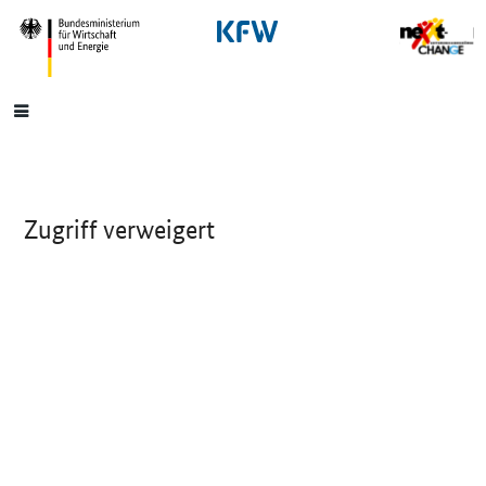
SrOnlyNavigation
Hauptmenü
Zugriff verweigert