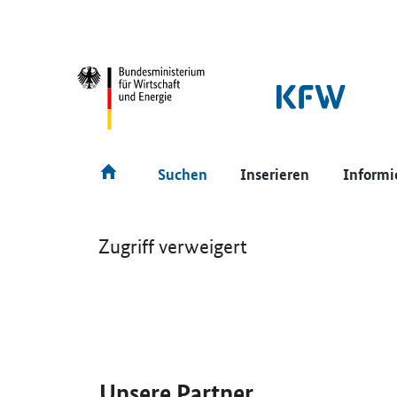
SrOnlyNavigation
Hauptmenü
Suchen
Inserieren
Informi
Zugriff verweigert
SrOnlyServicemenü
Unsere Partner