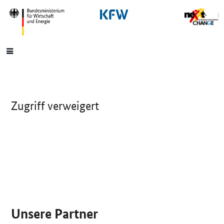
SrOnlyNavigation
Hauptmenü
Zugriff verweigert
SrOnlyServicemenü
Unsere Partner