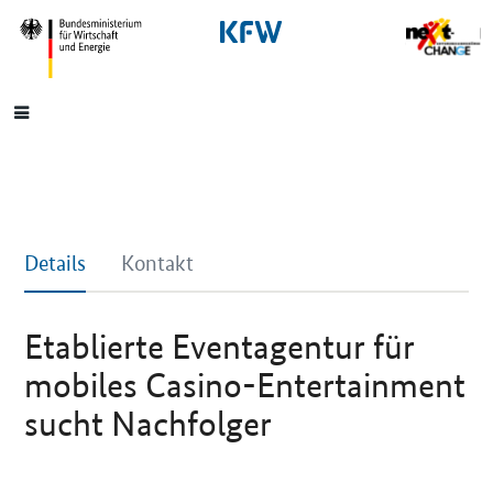
SrOnlyNavigation
Hauptmenü
Details
Kontakt
Etablierte Eventagentur für
mobiles Casino-Entertainment
sucht Nachfolger