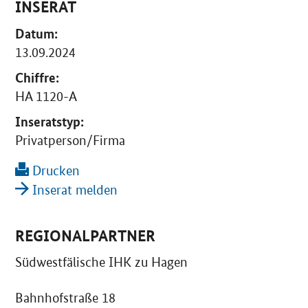
INSERAT
Datum:
13.09.2024
Chiffre:
HA 1120-A
Inseratstyp:
Privatperson/Firma
Drucken
Inserat melden
REGIONALPARTNER
Südwestfälische IHK zu Hagen
Bahnhofstraße 18