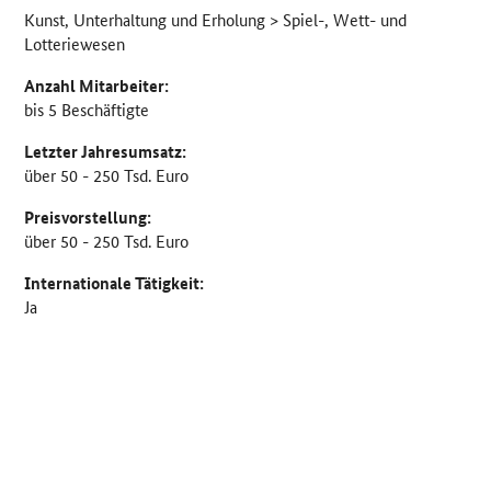
Kunst, Unterhaltung und Erholung > Spiel-, Wett- und
Lotteriewesen
Anzahl Mitarbeiter:
bis 5 Beschäftigte
Letzter Jahresumsatz:
über 50 - 250 Tsd. Euro
Preisvorstellung:
über 50 - 250 Tsd. Euro
Internationale Tätigkeit:
Ja