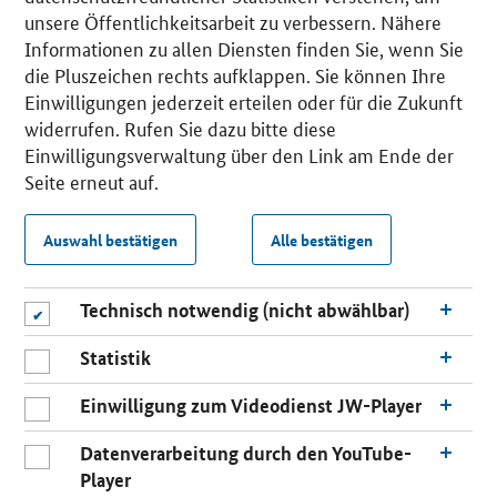
unsere Öffentlichkeitsarbeit zu verbessern. Nähere
Informationen zu allen Diensten finden Sie, wenn Sie
die Pluszeichen rechts aufklappen. Sie können Ihre
Einwilligungen jederzeit erteilen oder für die Zukunft
widerrufen. Rufen Sie dazu bitte diese
Einwilligungsverwaltung über den Link am Ende der
Seite erneut auf.
Auswahl bestätigen
Alle bestätigen
Technisch notwendig (nicht abwählbar)
Statistik
Einwilligung zum Videodienst JW-Player
Datenverarbeitung durch den YouTube-
Player