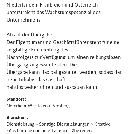
Niederlanden, Frankreich und Österreich
unterstreicht das Wachstumspotenzial des
Unternehmens.
Ablauf der Übergabe:
Der Eigentümer und Geschäftsführer steht für eine
sorgfältige Einarbeitung des
Nachfolgers zur Verfügung, um einen reibungslosen
Übergang zu gewährleisten. Die
Übergabe kann flexibel gestaltet werden, sodass der
neue Inhaber das Geschäft
nahtlos weiterführen und ausbauen kann.
Standort :
Nordrhein-Westfalen > Arnsberg
Branchen :
Dienstleistung > Sonstige Dienstleistungen > Kreative,
künstlerische und unterhaltende Tätigkeiten