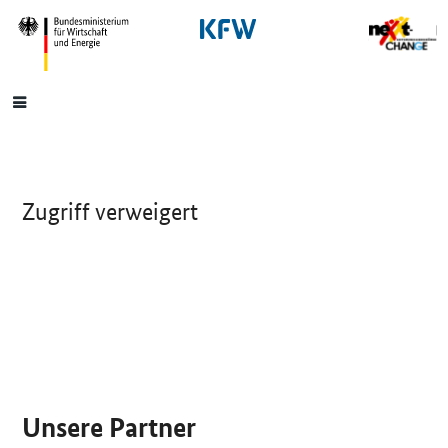
SrOnlyNavigation
Hauptmenü
Zugriff verweigert
SrOnlyServicemenü
Unsere Partner