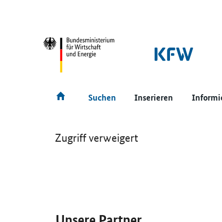
SrOnlyNavigation
Hauptmenü
Suchen
Inserieren
Informi
Zugriff verweigert
SrOnlyServicemenü
Unsere Partner