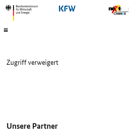
SrOnlyNavigation
Hauptmenü
Zugriff verweigert
SrOnlyServicemenü
Unsere Partner