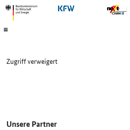
SrOnlyNavigation
Hauptmenü
Zugriff verweigert
SrOnlyServicemenü
Unsere Partner