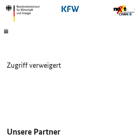
SrOnlyNavigation
Hauptmenü
Zugriff verweigert
SrOnlyServicemenü
Unsere Partner