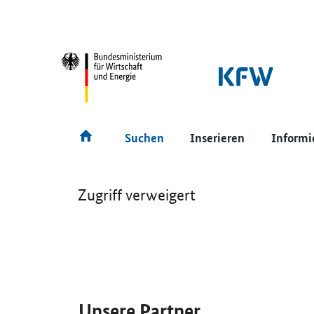
SrOnlyNavigation
Hauptmenü
Suchen
Inserieren
Informi
Zugriff verweigert
SrOnlyServicemenü
Unsere Partner