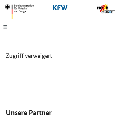
SrOnlyNavigation
Hauptmenü
Zugriff verweigert
SrOnlyServicemenü
Unsere Partner