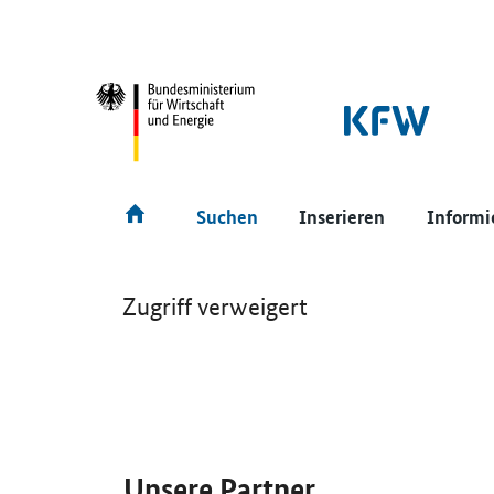
SrOnlyNavigation
Hauptmenü
Suchen
Inserieren
Informi
Zugriff verweigert
SrOnlyServicemenü
Unsere Partner