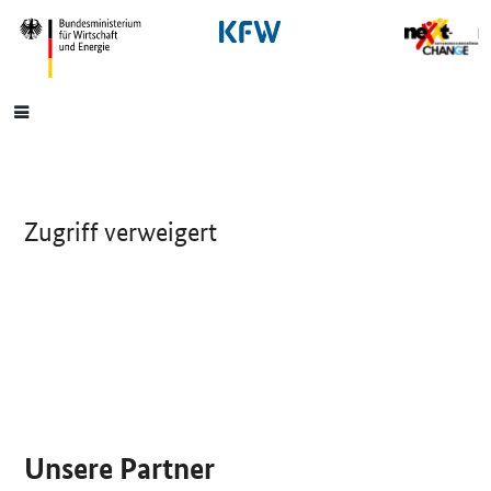
SrOnlyNavigation
Hauptmenü
Zugriff verweigert
SrOnlyServicemenü
Unsere Partner