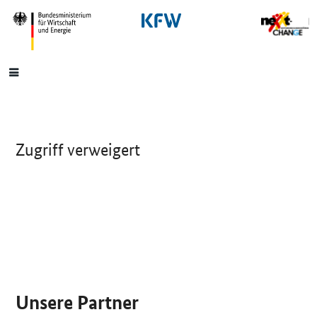
SrOnlyNavigation
Hauptmenü
Zugriff verweigert
SrOnlyServicemenü
Unsere Partner