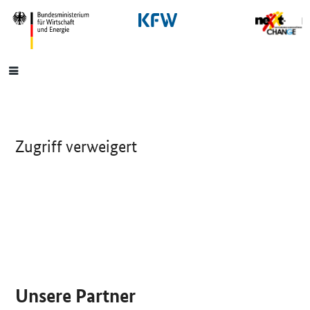
SrOnlyNavigation
Hauptmenü
Zugriff verweigert
SrOnlyServicemenü
Unsere Partner