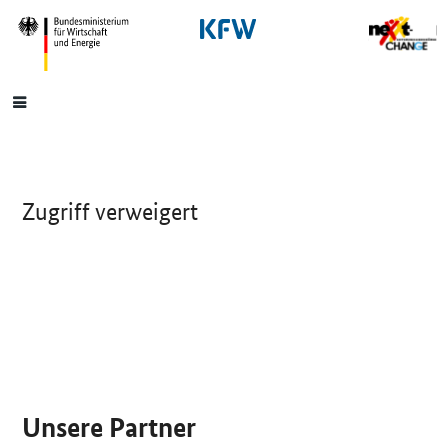
SrOnlyNavigation
Hauptmenü
Zugriff verweigert
SrOnlyServicemenü
Unsere Partner