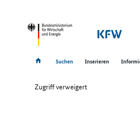
SrOnlyNavigation
Hauptmenü
Suchen
Inserieren
Informi
Zugriff verweigert