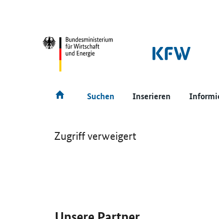
SrOnlyNavigation
Hauptmenü
Suchen
Inserieren
Informi
Zugriff verweigert
SrOnlyServicemenü
Unsere Partner