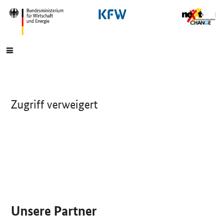
SrOnlyNavigation
Hauptmenü
Zugriff verweigert
SrOnlyServicemenü
Unsere Partner