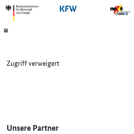
SrOnlyNavigation
Hauptmenü
Zugriff verweigert
SrOnlyServicemenü
Unsere Partner