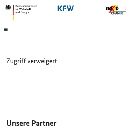
SrOnlyNavigation
Hauptmenü
Zugriff verweigert
SrOnlyServicemenü
Unsere Partner