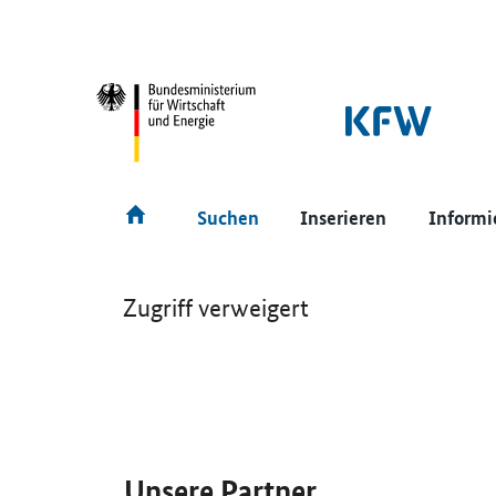
SrOnlyNavigation
Hauptmenü
Suchen
Inserieren
Informi
Zugriff verweigert
SrOnlyServicemenü
Unsere Partner