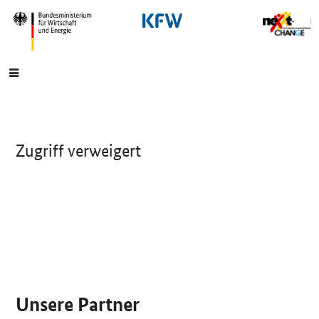
SrOnlyNavigation
Hauptmenü
Zugriff verweigert
SrOnlyServicemenü
Unsere Partner