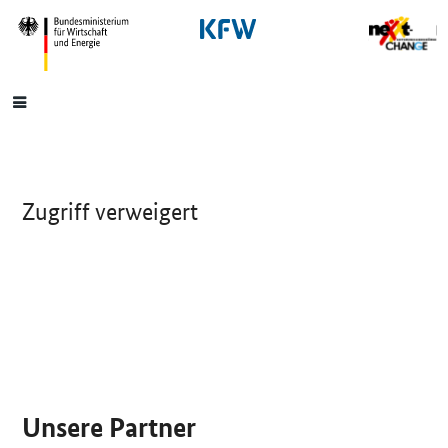
SrOnlyNavigation
Hauptmenü
Zugriff verweigert
SrOnlyServicemenü
Unsere Partner