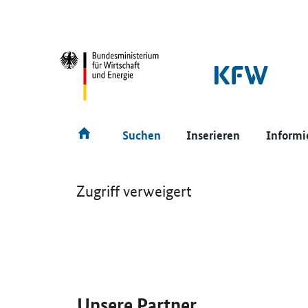
SrOnlyNavigation
Hauptmenü
Suchen
Inserieren
Informi
Zugriff verweigert
SrOnlyServicemenü
Unsere Partner