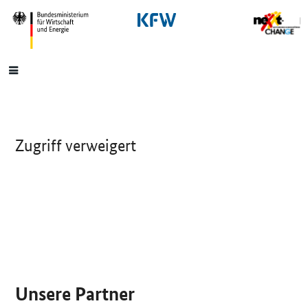
SrOnlyNavigation
Hauptmenü
Zugriff verweigert
SrOnlyServicemenü
Unsere Partner