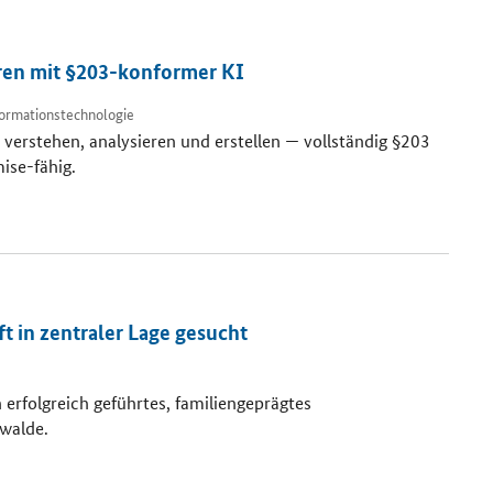
ren mit §203-konformer KI
formationstechnologie
e verstehen, analysieren und erstellen — vollständig §203
se-fähig.
t in zentraler Lage gesucht
 erfolgreich geführtes, familiengeprägtes
swalde.