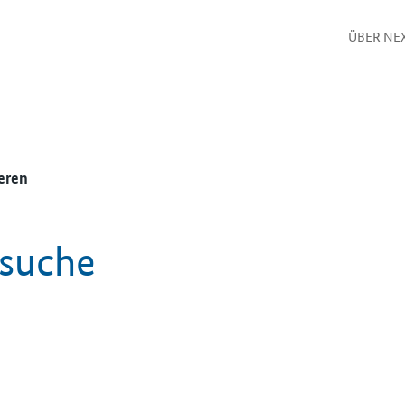
ÜBER NE
eren
ssuche