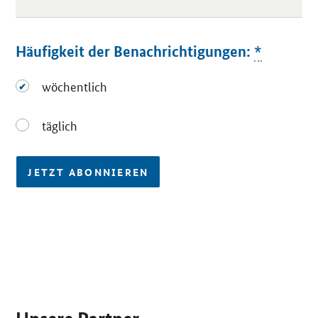
Häufigkeit der Benachrichtigungen:
*
wöchentlich
wöchentlich
täglich
täglich
JETZT ABONNIEREN
SrOnlyServicemenü