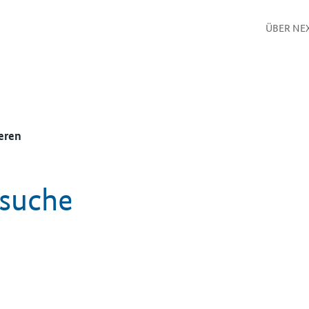
ÜBER NE
eren
ssuche