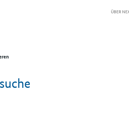
ÜBER NE
eren
ssuche