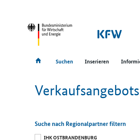
SrOnlyNavigation
Hauptmenü
Suchen
Inserieren
Informi
Verkaufsangebot
Suche nach Regionalpartner filtern
IHK OSTBRANDENBURG