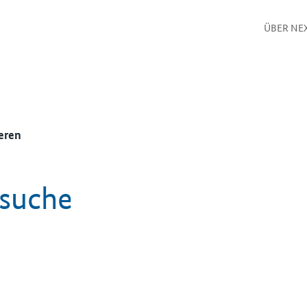
ÜBER NE
eren
ssuche