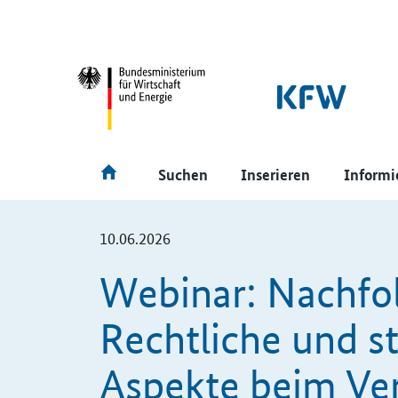
SrOnlyNavigation
Hauptmenü
Suchen
Inserieren
Informi
10.06.2026
Webinar: Nachfol
Rechtliche und s
Aspekte beim Ve