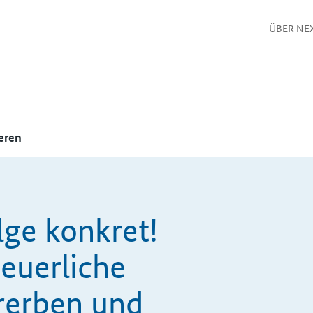
ÜBER NE
eren
ge konkret!
teuerliche
rerben und