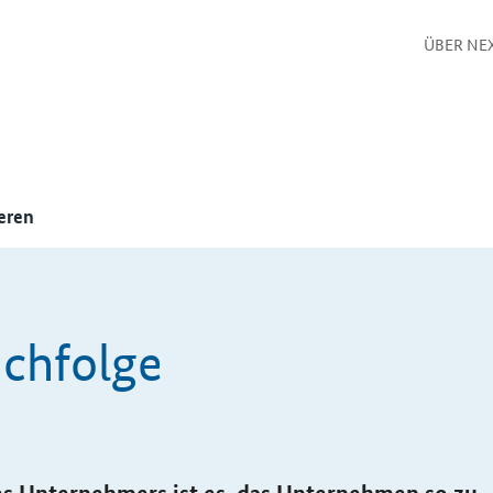
ÜBER NE
eren
chfolge
n