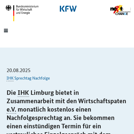
SrOnlyNavigation
Hauptmenü
20.08.2025
IHK
Sprechtag Nachfolge
Die
IHK
Limburg bietet in
Zusammenarbeit mit den Wirtschaftspaten
e.V.
monatlich kostenlos einen
Nachfolgesprechtag an. Sie bekommen
einen einstündigen Termin für ein