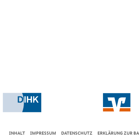
INHALT
IMPRESSUM
DA­TEN­SCHUTZ
ERKLÄRUNG ZUR BA