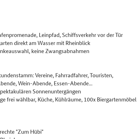
afenpromenade, Leinpfad, Schiffsverkehr vor der Tür
garten direkt am Wasser mit Rheinblick
ränkeauswahl, keine Zwangsabnahmen
ndenstamm: Vereine, Fahrradfahrer, Touristen,
Abende, Wein-Abende, Essen-Abende...
 spektakulären Sonnenuntergängen
age frei wählbar, Küche, Kühlräume, 100x Biergartenmöbel
srechte "Zum Hübi"