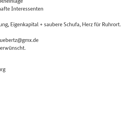
 Rheinlage
hafte Interessenten
g, Eigenkapital + saubere Schufa, Herz für Ruhrort.
.huebertz@gmx.de
nerwünscht.
urg