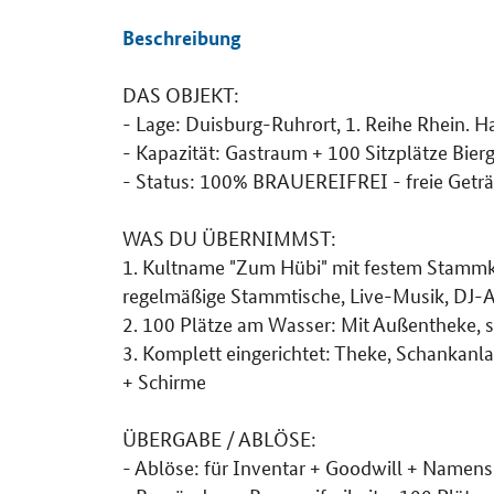
Beschreibung
DAS OBJEKT:
Details
- Lage: Duisburg-Ruhrort, 1. Reihe Rhein. H
- Kapazität: Gastraum + 100 Sitzplätze Bier
- Status: 100% BRAUEREIFREI - freie Get
WAS DU ÜBERNIMMST:
1. Kultname "Zum Hübi" mit festem Stammku
regelmäßige Stammtische, Live-Musik, DJ-
2. 100 Plätze am Wasser: Mit Außentheke,
3. Komplett eingerichtet: Theke, Schankanl
+ Schirme
ÜBERGABE / ABLÖSE:
- Ablöse: für Inventar + Goodwill + Namen