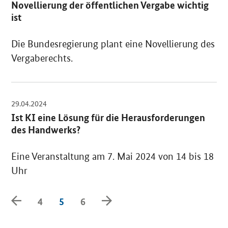
Novellierung der öffentlichen Vergabe wichtig
ist
Die Bundesregierung plant eine Novellierung des
Vergaberechts.
29.04.2024
OeffnetEinzelsicht
Ist KI eine Lösung für die Herausforderungen
des Handwerks?
Eine Veranstaltung am 7. Mai 2024 von 14 bis 18
Uhr
ZurueckBlaettern
VorwaertsBlaettern
4
5
6