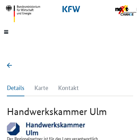
SrOnlyNavigation
Hauptmenü
Details
Karte
Kontakt
Handwerkskammer Ulm
Der Regionalpartner ist für das Logo verantwortlich